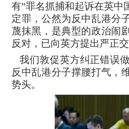
有”罪名抓捕和起诉在英中
定罪，公然为反中乱港分
蔑抹黑，是典型的政治闹
反对，已向英方提出严正交
我们敦促英方纠正错误
反中乱港分子撑腰打气，
势头。