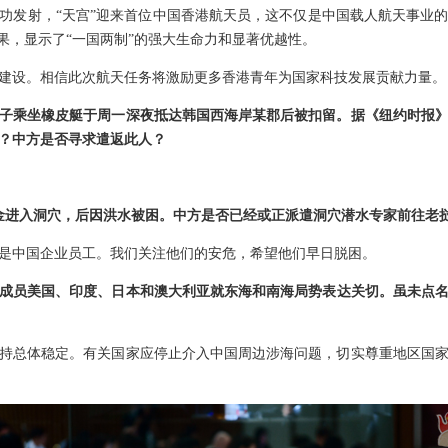
功发射，“天宫”迎来首位中国香港航天员，这不仅是中国载人航天事业
果，显示了“一国两制”的强大生命力和显著优越性。
建设。相信此次航天任务将激励更多香港青年为国家科技发展贡献力量。
男子乘坐橡皮艇于周一深夜抵达韩国西海岸某郡后被扣留。据《纽约时报
？中方是否寻求遣返此人？
金进入洞穴，后因洪水被困。中方是否已经或正派遣洞穴潜水专家前往老
是中国企业员工。我们关注他们的安危，希望他们早日脱困。
”成员美国、印度、日本和澳大利亚就东海和南海局势表达关切。虽未点
持总体稳定。有关国家应停止介入中国周边涉海问题，切实尊重地区国