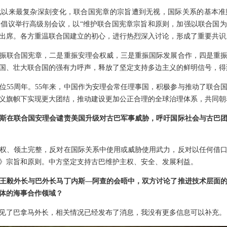
战以来最复杂深刻变化，联合国宪章的宗旨遭到无视，国际关系的基本准
倡议举行高级别会议，以“维护联合国宪章宗旨和原则，加强以联合国为核
程出席。各方重温联合国建立的初心，进行热烈深入讨论，形成了重要共识
振联合国宪章，二是重振安理会权威，三是重振国际发展合作，四是重
国、壮大联合国的强有力呼声，释放了坚定支持多边主义的鲜明信号，得
位55周年。55年来，中国作为安理会常任理事国，积极参与推动了联合
义旗帜下实现更大团结，推动建设更加公正合理的全球治理体系，共同朝
斯在联合国安理会谴责美国升级对古巴军事威胁，呼吁国际社会与古巴
权、领土完整，反对在国际关系中使用或威胁使用武力，反对以任何借
》宗旨和原则。中方坚定支持古巴维护主权、安全、发展利益。
王毅外长与巴外长马丁内斯—阿查的会晤中，双方讨论了推进技术层面
体的海事合作领域？
见了巴拿马外长，相关情况已经发布了消息，我没有更多信息可以补充。