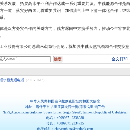
俄关系发展、拓展高水平互利合作达成一系列重要共识。中俄能源合作是
方一道，落实好两国元首重要共识，加强油气上中下游一体化合作，继
系。
体是双方务实合作的关键方向，俄方愿同中方携手努力，推动今年将在
。
工业股份有限公司总裁米勒举行会见，就加强中俄天然气领域合作交换意
全文打印
理李显龙通电话
(2021-10-15)
中华人民共和国驻乌兹别克斯坦共和国大使馆
地址：塔什干市,古里亚莫夫院士街(原果戈里街)79号
№.79,Academician Gulomov Street(former Gogol Street),Tashkent,Republic of Uzbekistan
电话：+0099871 2338088
传真：+0099871 2334735
电子邮件：chinaemb_uz@outlook.com