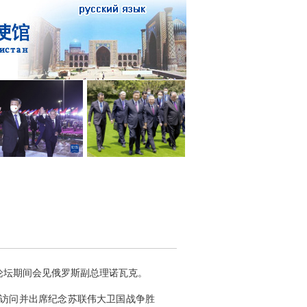
济论坛期间会见俄罗斯副总理诺瓦克。
事访问并出席纪念苏联伟大卫国战争胜