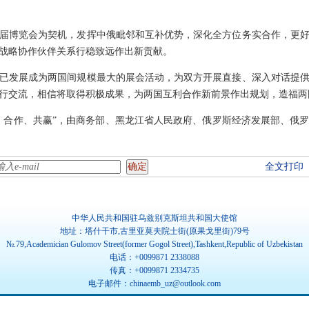
届博览会为契机，发挥中俄毗邻和互补优势，深化全方位务实合作，更
战略协作伙伴关系行稳致远作出新贡献。
已发展成为两国间规模最大的展会活动，为双方开展直接、深入对话提
行交流，相信将取得积极成果，为两国互利合作新前景作出规划，造福两
、合作、共赢”，由商务部、黑龙江省人民政府、俄罗斯经济发展部、俄
全文打印
中华人民共和国驻乌兹别克斯坦共和国大使馆
地址：塔什干市,古里亚莫夫院士街(原果戈里街)79号
№.79,Academician Gulomov Street(former Gogol Street),Tashkent,Republic of Uzbekistan
电话：+0099871 2338088
传真：+0099871 2334735
电子邮件：chinaemb_uz@outlook.com