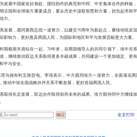
为发展中国家友好相处、团结协作的典范和中阿、中非集体合作的样板
明古国和全球南方重要成员，要从历史中汲取智慧和力量，担负起求和
动力。
系发展，愿同塞西总统一道努力，以建交70周年为新起点，赓续传统友
际影响力，更好惠及两国人民，为国际和地区和平与发展贡献更大力量。
时期都肩并肩站在一起。70年来，在两国领导人的共同引领下，埃中关
道，继续推动双边关系取得更多丰硕成果，共同建设一个更加稳定、更
和平与安全。
总理马德布利互致贺电。李强表示，中方愿同埃方一道努力，全面落实两
作，推动中埃全面战略伙伴关系不断发展，更好造福两国人民。
关系取得长足发展，双边合作取得前所未有的成果。埃方期待同中方继续
。
全文打印