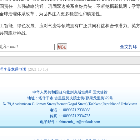
国责任，加强战略沟通，巩固双边关系良好势头，不断挖掘新机遇，孕
全球治理体系改革，为世界注入更多稳定性和确定性。
工智能、绿色发展、应对气变等领域拥有广泛共同利益和合作潜力。英
共同应对挑战。
全文打印
理李显龙通电话
(2021-10-15)
中华人民共和国驻乌兹别克斯坦共和国大使馆
地址：塔什干市,古里亚莫夫院士街(原果戈里街)79号
№.79,Academician Gulomov Street(former Gogol Street),Tashkent,Republic of Uzbekistan
电话：+0099871 2338088
传真：+0099871 2334735
电子邮件：chinaemb_uz@outlook.com