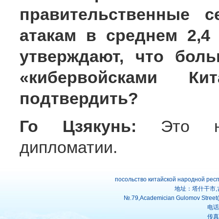
правительственные с
атакам в среднем 2,4
утверждают, что бол
«кибервойсками К
подтвердить?
Го Цзякунь:
Это н
дипломатии.
посольство китайской народной рес
地址：塔什干市,
№.79,Academician Gulomov Street(f
电话：
传真：