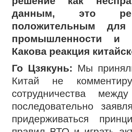
решение как неспра
данным, это ре
положительным для 
промышленности и ки
Какова реакция китайск
Го Цзякунь:
Мы принял
Китай не комментиру
сотрудничества меж
последовательно заявл
придерживаться принц
правил ВТО и играть ак