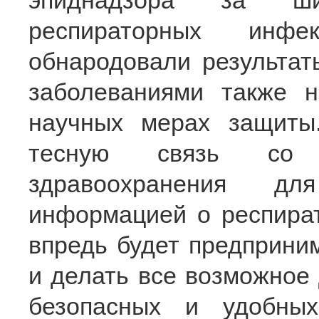
эпиднадзора за ши
респираторных инфе
обнародовали результат
заболеваниями также н
научных мерах защиты
тесную связь со В
здравоохранения дл
информацией о респират
впредь будет предприни
и делать все возможное
безопасных и удобны