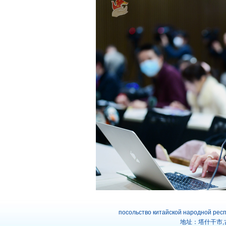
посольство китайской народной рес
地址：塔什干市,