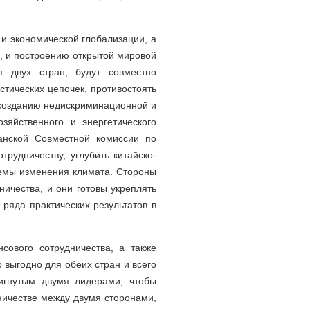
и экономической глобализации, а
, и построению открытой мировой
я двух стран, будут совместно
стических цепочек, противостоять
ь созданию недискриминационной и
зяйственного и энергетического
танской Совместной комиссии по
рудничеству, углубить китайско-
емы изменения климата. Стороны
ичества, и они готовы укреплять
 ряда практических результатов в
сового сотрудничества, а также
 выгодно для обеих стран и всего
тигнутым двумя лидерами, чтобы
дничестве между двумя сторонами,