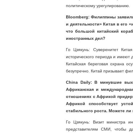
политическому урегулированию.
Bloomberg: Филиппины заявили
и деятельности» Китая в его 
что большой китайский кораб
иностранных дел?
Го Цзякунь: Суверенитет Кит
исторического периода и имеют 
Китайская береговая охрана ос
безупречно. Китай призывает фи
China Daily: В минувшие вы
Африканская и международная
отношениях с Африкой придер
Африкой способствует усто
стабильного роста. Можете ли
Го Цзякунь: Визит министра 
представителям СМИ, чтобы да