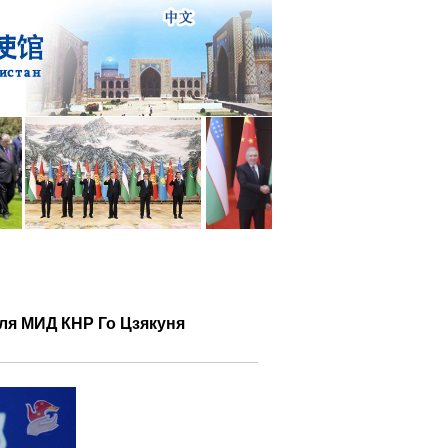
еля МИД КНР Го Цзякуня