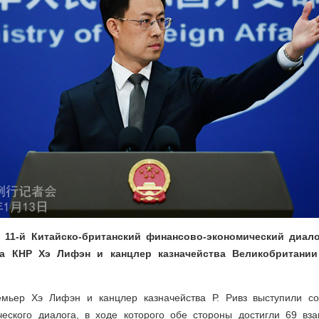
 11-й Китайско-британский финансово-экономический диало
та КНР Хэ Лифэн и канцлер казначейства Великобритани
емьер Хэ Лифэн и канцлер казначейства Р. Ривз выступили со
ческого диалога, в ходе которого обе стороны достигли 69 в