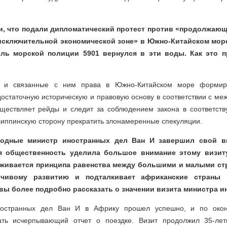
, что подали дипломатический протест против «продолжающ
«исключительной экономической зоне» в Южно-Китайском мо
ль морской полиции 5901 вернулся в эти воды. Как это 
ая и связанные с ним права в Южно-Китайском море формиро
достаточную историческую и правовую основу в соответствии с ме
уществляет рейды и следит за соблюдением закона в соответств
липпинскую сторону прекратить злонамеренные спекуляции.
ходные министр иностранных дел Ван И завершил свой в
 общественность уделила большое внимание этому визиту
живается принципа равенства между большими и малыми стра
йчивому развитию и подталкивает африканские страны 
 вы более подробно рассказать о значении визита министра и
иностранных дел Ван И в Африку прошел успешно, и по окон
ть исчерпывающий отчет о поездке. Визит продолжил 35-ле