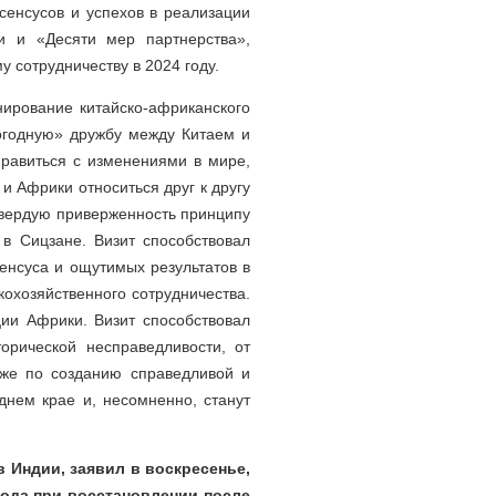
сенсусов и успехов в реализации
 и «Десяти мер партнерства»,
 сотрудничеству в 2024 году.
нирование китайско-африканского
огодную» дружбу между Китаем и
равиться с изменениями в мире,
и Африки относиться друг к другу
 твердую приверженность принципу
в Сицзане. Визит способствовал
енсуса и ощутимых результатов в
охозяйственного сотрудничества.
ии Африки. Визит способствовал
рической несправедливости, от
кже по созданию справедливой и
днем крае и, несомненно, станут
в Индии, заявил в воскресенье,
рода при восстановлении после