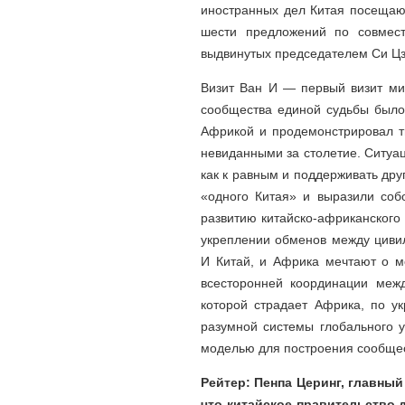
иностранных дел Китая посещают
шести предложений по совмес
выдвинутых председателем Си Цз
Визит Ван И — первый визит мин
сообщества единой судьбы было
Африкой и продемонстрировал т
невиданными за столетие. Ситуац
как к равным и поддерживать дру
«одного Китая» и выразили соб
развитию китайско-африканского
укреплении обменов между цивил
И Китай, и Африка мечтают о м
всесторонней координации меж
которой страдает Африка, по у
разумной системы глобального у
моделью для построения сообщес
Рейтер: Пенпа Церинг, главный
что китайское правительство 