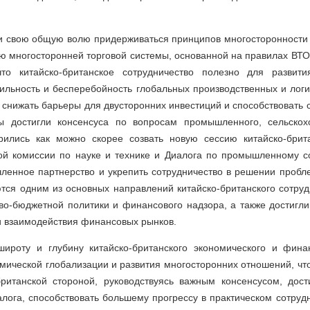
и свою общую волю придерживаться принципов многосторонности 
ю многосторонней торговой системы, основанной на правилах ВТО
что китайско-британское сотрудничество полезно для развити
ильность и бесперебойность глобальных производственных и логи
ы снижать барьеры для двусторонних инвестиций и способствоват
ы достигли консенсуса по вопросам промышленного, сельскохо
орились как можно скорее созвать новую сессию китайско-бри
ой комиссии по науке и технике и Диалога по промышленному сот
ленное партнерство и укрепить сотрудничество в решении пробл
тся одним из основных направлений китайско-британского сотрудн
во-бюджетной политики и финансового надзора, а также достигли
и взаимодействия финансовых рынков.
широту и глубину китайско-британского экономического и финан
ической глобализации и развития многосторонних отношений, что
британской стороной, руководствуясь важным консенсусом, дос
алога, способствовать большему прогрессу в практическом сотру