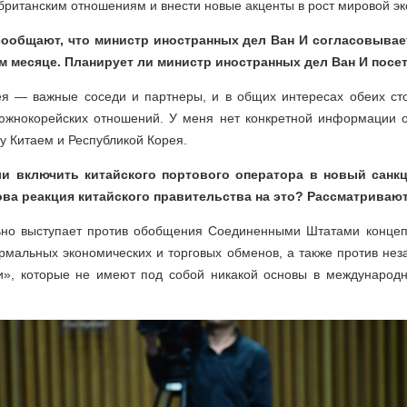
британским отношениям и внести новые акценты в рост мировой э
ообщают, что министр иностранных дел Ван И согласовывает
 месяце. Планирует ли министр иностранных дел Ван И пос
ея — важные соседи и партнеры, и в общих интересах обеих сто
-южнокорейских отношений. У меня нет конкретной информации 
у Китаем и Республикой Корея.
и включить китайского портового оператора в новый санк
ова реакция китайского правительства на это? Рассматриваю
льно выступает против обобщения Соединенными Штатами концеп
рмальных экономических и торговых обменов, а также против нез
», которые не имеют под собой никакой основы в международ