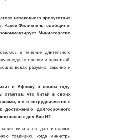
егося незаконного присутствия
ре. Ранее Филиппины сообщили,
прокомментирует Министерство
вались в течение длительного
ждународным правом и практикой.
ующих водах разумно, законно и
изит в Африку в новом году.
, отметив, что Китай в своих
нами, а его сотрудничество с
к достижению долгосрочного
ностранных дел Ван И?
чании визита он дал интервью
тнюю традицию, когда министры