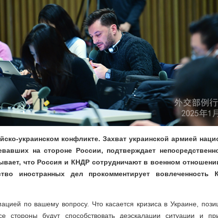
ийско-украинском конфликте. Захват украинской армией нац
евавших на стороне России, подтверждает непосредственн
ывает, что Россия и КНДР сотрудничают в военном отношен
ство иностранных дел прокомментирует вовлеченность К
ацией по вашему вопросу. Что касается кризиса в Украине, пози
се стороны будут способствовать деэскалации ситуации и пр