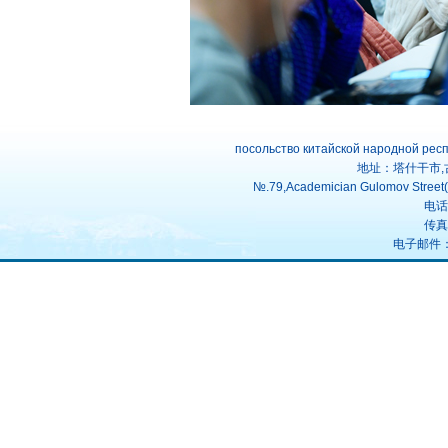
посольство китайской народной рес
地址：塔什干市,
№.79,Academician Gulomov Street(f
电话：
传真：
电子邮件：uz