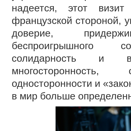
надеется, этот визит
французской стороной, у
доверие, придер
беспроигрышного сот
солидарность и вз
многосторонность, 
односторонности и «зако
в мир больше определенн