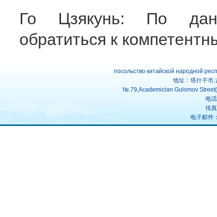
Го Цзякунь: По дан
обратиться к компетентн
посольство китайской народной рес
地址：塔什干市,
№.79,Academician Gulomov Street(f
电话：
传真：
电子邮件：uz