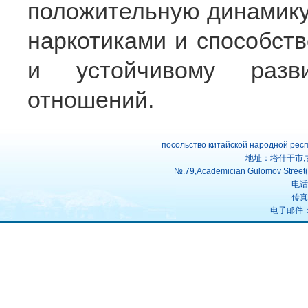
положительную динамику 
наркотиками и способств
и устойчивому разви
отношений.
посольство китайской народной рес
地址：塔什干市,
№.79,Academician Gulomov Street(f
电话：
传真：
电子邮件：uz