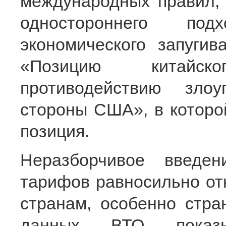
международных правил, 
одностороннего под
экономического запугив
«Позицию китайск
противодействию зло
стороны США», в которо
позиция.
Неразборчивое введе
тарифов равносильно отк
странам, особенно стра
данных ВТО показ