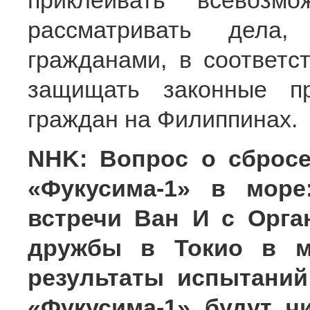
приклеивать всевозм
рассматривать дела,
гражданами, в соответс
защищать законные п
граждан на Филиппинах.
NHK: Вопрос о сброс
«Фукусима-1» в море
встречи Ван И с Орга
дружбы в Токио в ма
результаты испытани
«Фукусима-1» будут ч