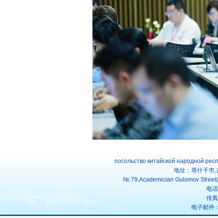
посольство китайской народной рес
地址：塔什干市,
№.79,Academician Gulomov Street(f
电话：
传真：
电子邮件：uz