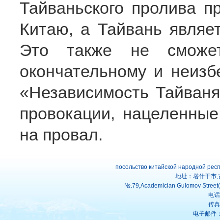
Тайваньского пролива п
Китаю, а Тайвань являе
Это также не сможет
окончательному и неизб
«Независимость Тайваня
провокации, нацеленные
на провал.
посольство китайской народной рес
地址：塔什干市,
№.79,Academician Gulomov Street(f
电话：
传真：
电子邮件：uz