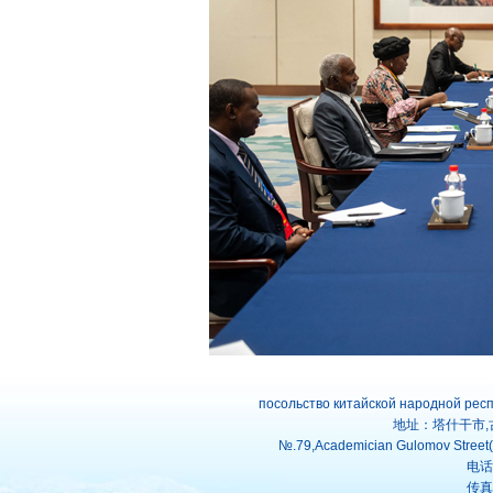
посольство китайской народной рес
地址：塔什干市,
№.79,Academician Gulomov Street(f
电话：
传真：