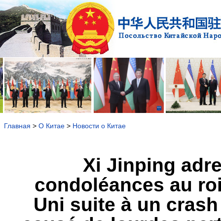
Главная
>
О Китае
>
Новости о Китае
Xi Jinping ad
condoléances au roi
Uni suite à un crash