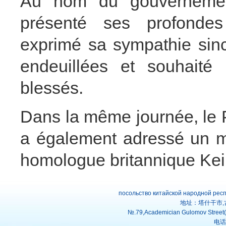
Au nom du gouvernement
présenté ses profondes
exprimé sa sympathie sinc
endeuillées et souhaité
blessés.
Dans la même journée, le P
a également adressé un 
homologue britannique Kei
посольство китайской народной рес
地址：塔什干市,
№.79,Academician Gulomov Street(f
电话：