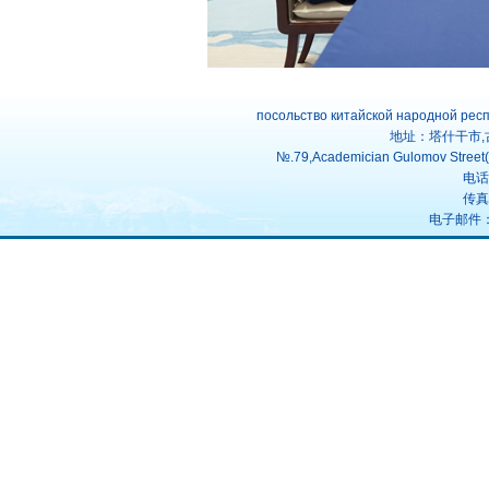
посольство китайской народной рес
地址：塔什干市,
№.79,Academician Gulomov Street(f
电话：
传真：
电子邮件：uz