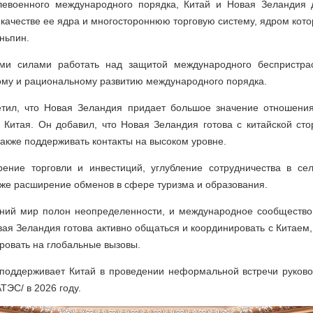
левоенного международного порядка, Китай и Новая Зеландия
качестве ее ядра и многостороннюю торговую систему, ядром кото
ньпин.
и силами работать над защитой международного беспристрас
ому и рациональному развитию международного порядка.
метил, что Новая Зеландия придает большое значение отношени
 Китая. Он добавил, что Новая Зеландия готова с китайской ст
акже поддерживать контакты на высоком уровне.
ние торговли и инвестиций, углубление сотрудничества в сел
же расширение обменов в сфере туризма и образования.
шний мир полон неопределенности, и международное сообщество
вая Зеландия готова активно общаться и координировать с Китае
ровать на глобальные вызовы.
поддерживает Китай в проведении неформальной встречи руково
ТЭС/ в 2026 году.