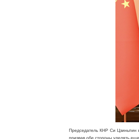
Председатель КНР Си Цзиньпин 
призвав обе стороны уделять ещ