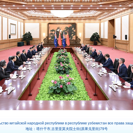
ьство китайской народной республики в республике узбекистан все права за
地址：塔什干市,古里亚莫夫院士街(原果戈里街)79号