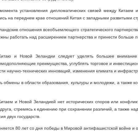
момента установления дипломатических связей между Китаем 
ись на переднем крае отношений Китая с западными развитыми ст
еландские отношения всеобъемлющего стратегического партнерств
лжны работать над расширением партнерства и принести больше п
Китаю и Новой Зеландии следует уделять большее внимание 
аимодополняющие преимущества, углублять торговое и инвестицион
сти научно-технических инноваций, изменения климата и инфрастр
ь обмены в области образования, культуры и молодежи, а также к
Китаем и Новой Зеландией нет исторических споров или конфли
 друга, стремясь к единению при сохранении различий, а также н
ия двух государств.
олняется 80 лет со дня победы в Мировой антифашистской войне и