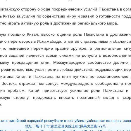
итайскую сторону о ходе посреднических усилий Пакистана в орг
ь Китаю за усилия по содействию миру и заявил о готовности под
тно играть активную роль в достижении регионального мира.
ую позицию Китая, высоко оценив роль Пакистана в достижен
ию переговоров в Исламабаде, отметив справедливый и сбаланси
 что нынешнее перемирие крайне хрупкое, а региональная сит
ной задачей является всеми силами не допустить возобновления
амику прекращения огня. Международное сообщество должно
, решительно выступая против любых действий, подрывающих пер
иатива Китая и Пакистана из пяти пунктов по восстановлению 
 Востока отражает консенсус международного сообщества в п
ия проблем. Китай приветствует усиление роли Пакистана и
нскую сторону, продолжать вносить позитивный вклад в ск
.
ьство китайской народной республики в республике узбекистан все права за
地址：塔什干市,古里亚莫夫院士街(原果戈里街)79号