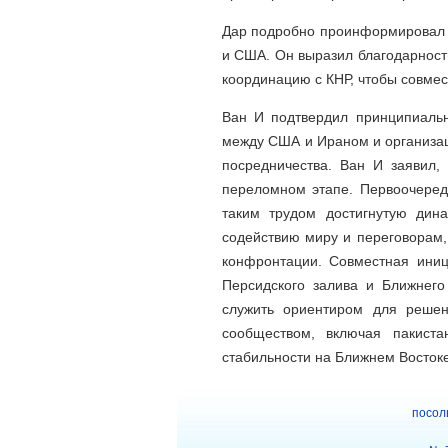
Дар подробно проинформировал к
и США. Он выразил благодарност
координацию с КНР, чтобы совмес
Ван И подтвердил принципиальн
между США и Ираном и организац
посредничества. Ван И заявил,
переломном этапе. Первоочеред
таким трудом достигнутую дин
содействию миру и переговорам
конфронтации. Совместная иниц
Персидского залива и Ближнего
служить ориентиром для решен
сообществом, включая пакиста
стабильности на Ближнем Востоке
посол