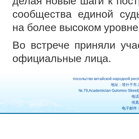
делая новые шаги к пост
сообщества единой судь
на более высоком уровне
Во встрече приняли уча
официальные лица.
посольство китайской народной рес
地址：塔什干市,
№.79,Academician Gulomov Street(f
电话：
传真：
电子邮件：uz