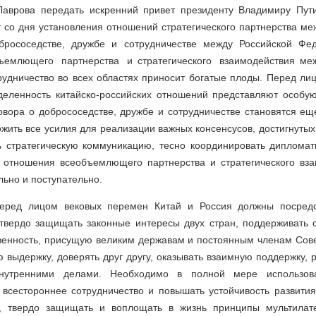
аврова передать искренний привет президенту Владимиру Пути
 со дня установления отношений стратегического партнерства ме
брососедстве, дружбе и сотрудничестве между Российской Фе
ъемлющего партнерства и стратегического взаимодействия м
трудничество во всех областях приносит богатые плоды. Перед л
еделенность китайско-российских отношений представляют особу
овора о добрососедстве, дружбе и сотрудничестве становятся 
жить все усилия для реализации важных консенсусов, достигнуты
 стратегическую коммуникацию, тесно координировать дипломат
ие отношения всеобъемлющего партнерства и стратегического вз
льно и поступательно.
перед лицом вековых перемен Китай и Россия должны посред
 твердо защищать законные интересы двух стран, поддерживать 
твенность, присущую великим державам и постоянным членам Сов
ю выдержку, доверять друг другу, оказывать взаимную поддержку,
нутренними делами. Необходимо в полной мере использов
 всестороннее сотрудничество и повышать устойчивость развития
е, твердо защищать и воплощать в жизнь принципы мультилате