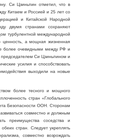
ну. Си Цзиньпин отметил, что в
жду Китаем и Россией и 25 лет со
дерацией и Китайской Народной
ежду двумя странами сохраняют
ицом турбулентной международной
ю ценность, а мощная жизненная
еще более очевидными между РФ и
х председателем Си Цзиньпином и
ические усилия и способствовать
аимодействия выходили на новые
ством более тесного и мощного
сплоченность стран «Глобального
ета Безопасности ООН. Сторонам
 развиваться совместно и должным
ать преимущества соседства и
 обеих стран. Следует укреплять
рализма, совместно возрождать