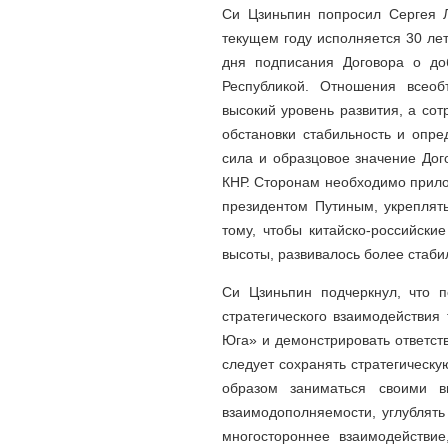
Си Цзиньпин попросил Сергея Л
текущем году исполняется 30 лет
дня подписания Договора о до
Республикой. Отношения всеоб
высокий уровень развития, а со
обстановки стабильность и опр
сила и образцовое значение Дог
КНР. Сторонам необходимо прило
президентом Путиным, укреплять
тому, чтобы китайско-российск
высоты, развивалось более стаби
Си Цзиньпин подчеркнул, что 
стратегического взаимодействия
Юга» и демонстрировать ответс
следует сохранять стратегическу
образом заниматься своими в
взаимодополняемости, углублять
многостороннее взаимодействи