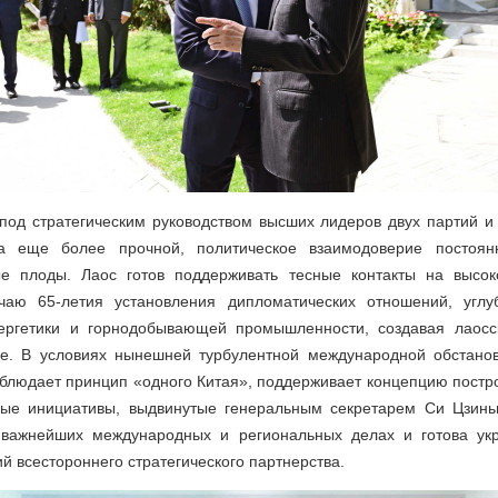
под стратегическим руководством высших лидеров двух партий и
 еще более прочной, политическое взаимодоверие постоянно
ые плоды. Лаос готов поддерживать тесные контакты на высо
чаю 65-летия установления дипломатических отношений, углу
нергетики и горнодобывающей промышленности, создавая лаосс
е. В условиях нынешней турбулентной международной обстано
блюдает принцип «одного Китая», поддерживает концепцию пост
ные инициативы, выдвинутые генеральным секретарем Си Цзинь
 важнейших международных и региональных делах и готова ук
й всестороннего стратегического партнерства.