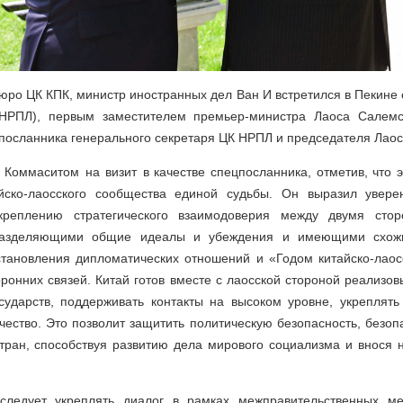
бюро ЦК КПК, министр иностранных дел Ван И встретился в Пекине
(НРПЛ), первым заместителем премьер-министра Лаоса Салем
 посланника генерального секретаря ЦК НРПЛ и председателя Лаос
Коммаситом на визит в качестве спецпосланника, отметив, что 
йско-лаосского сообщества единой судьбы. Он выразил увере
креплению стратегического взаимодоверия между двумя сто
 разделяющими общие идеалы и убеждения и имеющими схожие
тановления дипломатических отношений и «Годом китайско-лаос
оронних связей. Китай готов вместе с лаосской стороной реализо
сударств, поддерживать контакты на высоком уровне, укреплят
чество. Это позволит защитить политическую безопасность, безоп
тран, способствуя развитию дела мирового социализма и внося 
следует укреплять диалог в рамках межправительственных ме