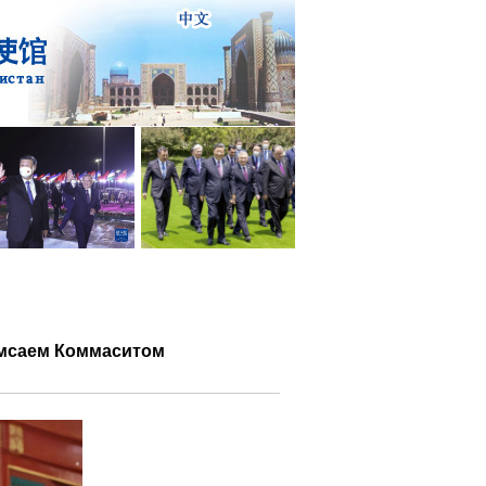
емсаем Коммаситом