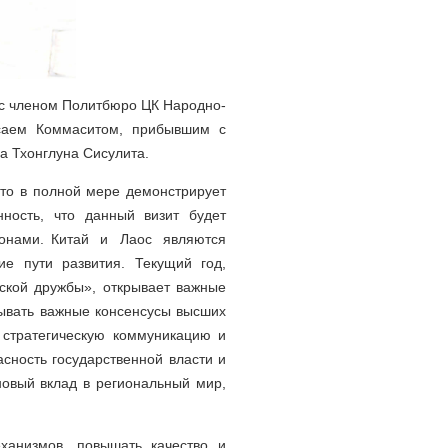
 с членом Политбюро ЦК Народно-
саем Коммаситом, прибывшим с
а Тхонглуна Сисулита.
это в полной мере демонстрирует
нность, что данный визит будет
ронами. Китай и Лаос являются
 пути развития. Текущий год,
ской дружбы», открывает важные
вывать важные консенсусы высших
ь стратегическую коммуникацию и
асность государственной власти и
новый вклад в региональный мир,
ханизмов, повышать качество и