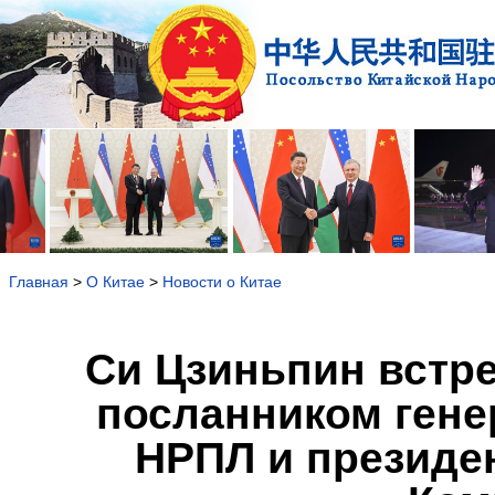
Главная
>
О Китае
>
Новости о Китае
Си Цзиньпин встр
посланником гене
НРПЛ и президе