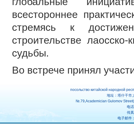
глобальные инициат
всестороннее практичес
стремясь к достиже
строительстве лаосско-
судьбы.
Во встрече принял участи
посольство китайской народной рес
地址：塔什干市,
№.79,Academician Gulomov Street(f
电话：
传真：
电子邮件：uz