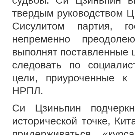
судьбы. Си Цзиньпин в
твердым руководством Ц
Сисулитом партия, г
непременно преодоле
выполнят поставленные ц
следовать по социалис
цели, приуроченные к
НРПЛ.
Си Цзиньпин подчеркн
исторической точке, Ки
придерживаться «кур