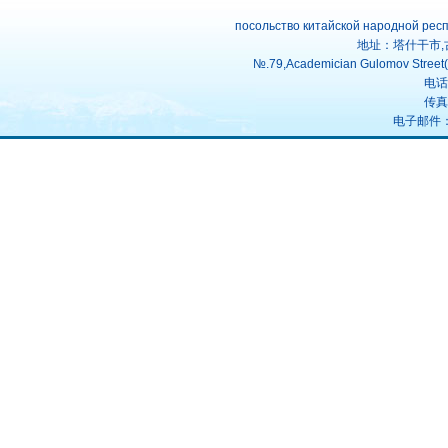
посольство китайской народной рес
地址：塔什干市,
№.79,Academician Gulomov Street(f
电话：
传真：
电子邮件：uz