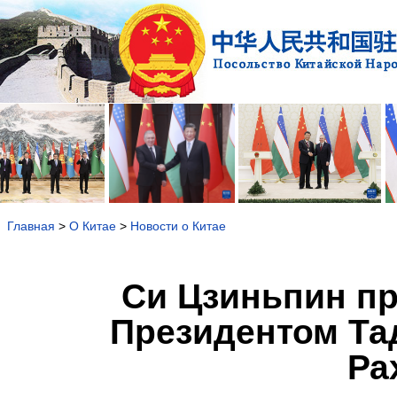
Главная
>
О Китае
>
Новости о Китае
Си Цзиньпин п
Президентом Та
Ра