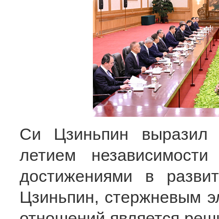
Си Цзиньпин выразил 
летием независимости
достижениями в разви
Цзиньпин, стержневым э
отношений является реш