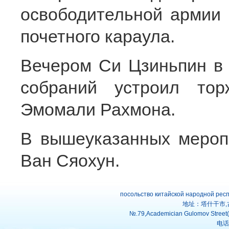
освободительной армии
почетного караула.
Вечером Си Цзиньпин в
собраний устроил то
Эмомали Рахмона.
В вышеуказанных мероп
Ван Сяохун.
посольство китайской народной рес
地址：塔什干市,
№.79,Academician Gulomov Street(f
电话：