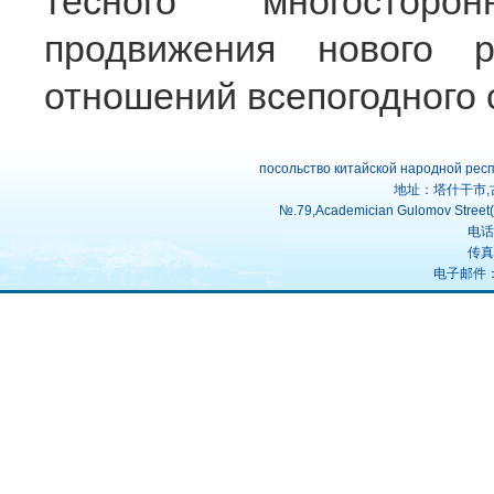
тесного многосторо
продвижения нового ра
отношений всепогодного 
посольство китайской народной рес
地址：塔什干市,
№.79,Academician Gulomov Street(f
电话：
传真：
电子邮件：uz