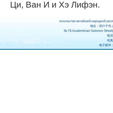
Ци, Ван И и Хэ Лифэн.
посольство китайской народной рес
地址：塔什干市,
№.79,Academician Gulomov Street(f
电话：
传真：
电子邮件：uz