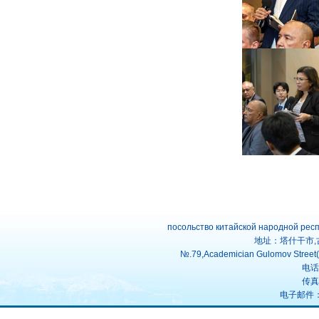
посольство китайской народной рес
地址：塔什干市,
№.79,Academician Gulomov Street(f
电话：
传真：
电子邮件：uz