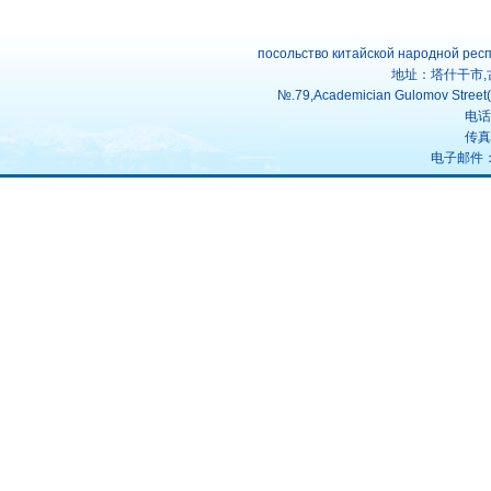
посольство китайской народной рес
地址：塔什干市,
№.79,Academician Gulomov Street(f
电话：
传真：
电子邮件：uz