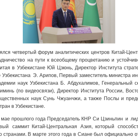
оялся четвертый форум аналитических центров Китай-Цен
дничество на пути к всеобщему процветанию и устойчив
итая в Узбекистане Юй Цзюнь, Директор
Института страт
е Узбекистана
Э. Арипов
, Первый заместитель министра ин
адемии наук Узбекистана Б. Абдухалимов, Генеральный с
минь (по видеосвязи), Директор Института России, Вос
бщественных наук Сунь Чжуанчжи, а также Послы и пре
тран в Узбекистане.
в мае прошлого года Председатель КНР Си Цзиньпин и ли
рвый саммит
Китай-Центральная Азия,
который способс
ю странами.
В марте этого года в Сиане был официально 