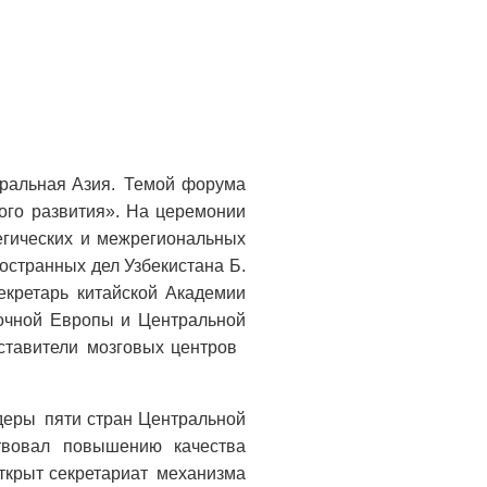
тральная Азия. Темой форума
ого развития». На церемонии
егических и межрегиональных
остранных дел Узбекистана Б.
екретарь китайской Академии
точной Европы и Центральной
дставители мозговых центров
деры пяти стран Центральной
твовал повышению качества
открыт секретариат механизма