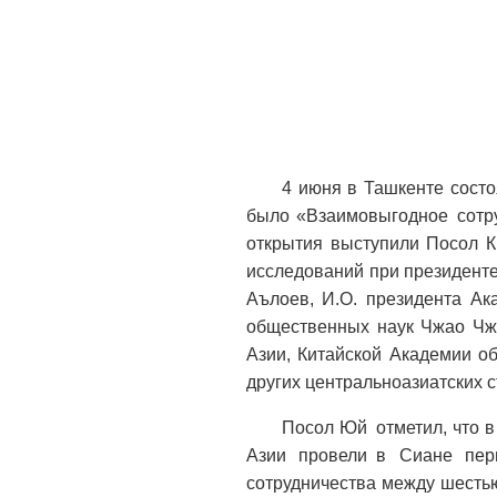
4 июня в Ташкенте сост
было «Взаимовыгодное сотру
открытия выступили Посол К
исследований при президент
Аълоев, И.О. президента Ак
общественных наук Чжао Чжи
Азии, Китайской Академии о
других центральноазиатских с
Посол Юй отметил, что 
Азии провели в Сиане пе
сотрудничества между шесть