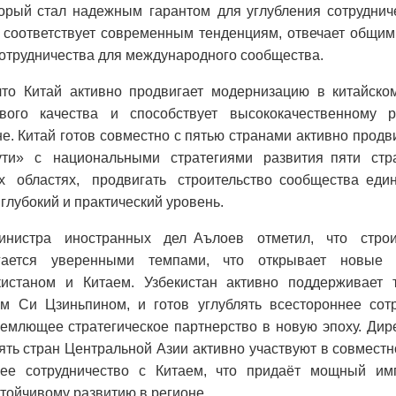
торый стал надежным гарантом для углубления сотруднич
 соответствует современным тенденциям, отвечает общим
отрудничества для международного сообщества.
то Китай активно продвигает модернизацию в китайско
вого качества и способствует высококачественному 
е. Китай готов совместно с пятью странами активно прод
ти» с национальными стратегиями развития пяти стра
ых областях, продвигать
строительство сообщества ед
глубокий и практический уровень.
нистра иностранных дел Аълоев отметил, что строи
гается уверенными темпами, что открывает новые 
кистаном и Китаем. Узбекистан активно поддерживает 
м Си Цзиньпином, и готов углублять всестороннее сотр
ъемлющее стратегическое партнерство в новую эпоху. Ди
пять стран Центральной Азии активно участвуют в совмест
ее сотрудничество с Китаем, что придаёт мощный имп
стойчивому развитию в регионе.