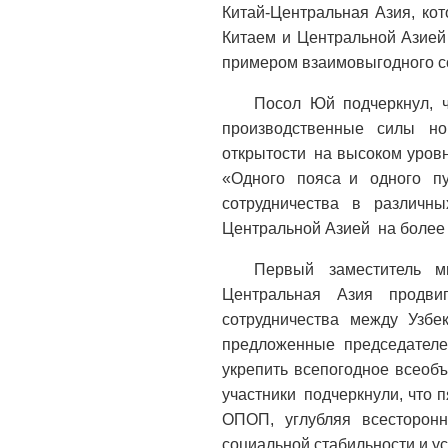
Китай-Центральная Азия, ко
Китаем и Центральной Азией
примером взаимовыгодного с
Посол Юй подчеркнул, ч
производственные силы но
открытости на высоком уровн
«Одного пояса и одного пу
сотрудничества в различн
Центральной Азией на более 
Первый заместитель ми
Центральная Азия продви
сотрудничества между Узбе
предложенные председателе
укрепить всепогодное всеоб
участники подчеркнули, что 
ОПОП, углубляя всесторонн
социальной стабильности и у