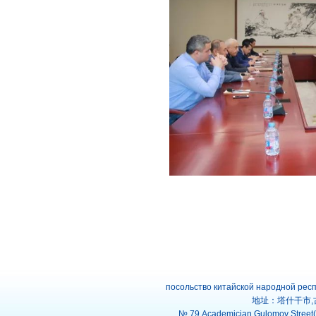
посольство китайской народной рес
地址：塔什干市,
№.79,Academician Gulomov Street(f