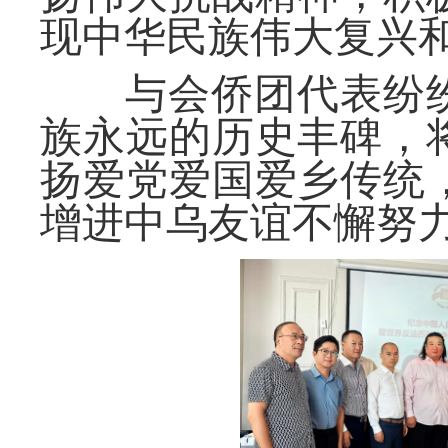
现中华民族伟大复兴
与会侨团代表纷
族永远的历史丰碑，
扬爱党爱国爱乡传统
增进中乌友谊不懈努