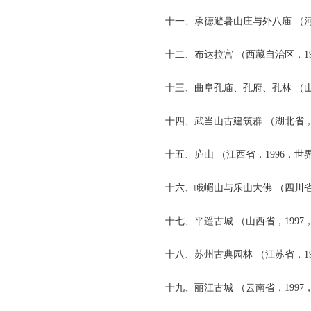
十一、承德避暑山庄与外八庙 （河北
十二、布达拉宫 （西藏自治区，19
十三、曲阜孔庙、孔府、孔林 （山东
十四、武当山古建筑群 （湖北省，1
十五、庐山 （江西省，1996，世
十六、峨嵋山与乐山大佛 （四川省
十七、平遥古城 （山西省，1997
十八、苏州古典园林 （江苏省，19
十九、丽江古城 （云南省，1997