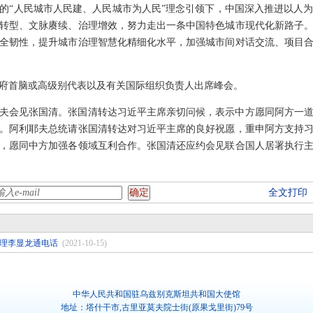
的“人民城市人民建、人民城市为人民”理念引领下，中国深入推进以人
转型、文脉赓续、治理增效，努力走出一条中国特色城市现代化新路子
全韧性，提升城市治理智慧化精细化水平，加强城市间对话交流、项目
政府首脑或高级别代表以及有关国际组织负责人出席峰会。
夫会见张国清。张国清转达习近平主席亲切问候，表示中方愿同阿方一
。阿利耶夫总统请张国清转达对习近平主席的良好祝愿，重申阿方支持
，愿同中方加强各领域互利合作。张国清还应约会见联合国人居署执行
全文打印
理李显龙通电话
(2021-10-15)
中华人民共和国驻乌兹别克斯坦共和国大使馆
地址：塔什干市,古里亚莫夫院士街(原果戈里街)79号