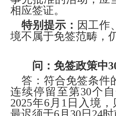
相应签证。
特别提
示
：
因工作
境不属
于
免签范畴，
问：免签政策中
答：
符合免
签
条件
连续停留至第
30个
202
5
年
6
月
1日入境，
最迟须于
6
月
30
日
24