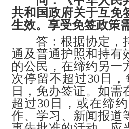
问：《中华人民共
共和国政府关于互免
生效
。
享受免签政策
答：根据协定，
通及普通护照和持有
的
公民，在缔约另一
次停留不超过
30日，
日，免办签证。如需
超过
30日
，或在缔约
作、学习、新闻报道
事先批准的活动，应