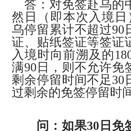
答：对免签赴乌的
然日
（
即本次入境日
乌停留累计不超过90
证、
贴纸签证
等签证
入境时
向前
溯及的
1
满90日，则
不允许
免
剩余停留时间不足3
过剩余的免签停留
时
问：如果
30
日
免